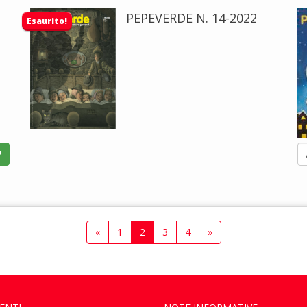
PEPEVERDE N. 14-2022
Esaurito!
«
1
2
3
4
»