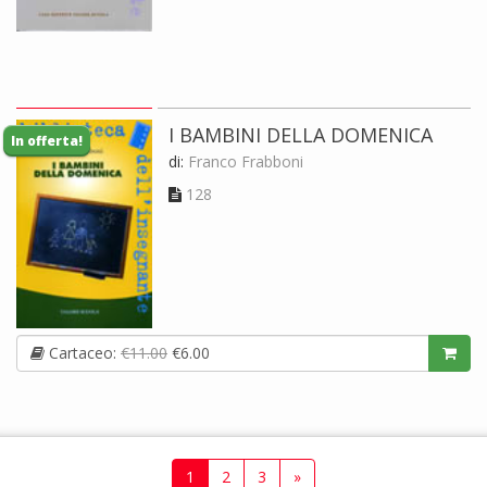
I BAMBINI DELLA DOMENICA
In offerta!
di:
Franco Frabboni
128
Cartaceo:
€11.00
€6.00
1
2
3
»