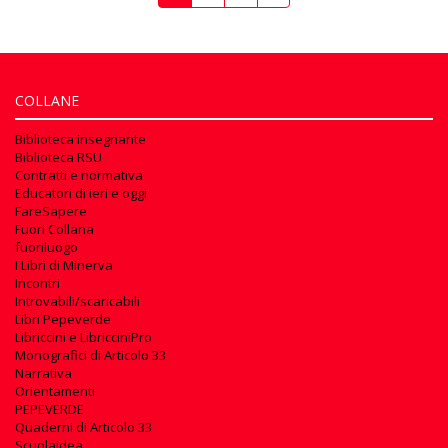
COLLANE
Biblioteca insegnante
Biblioteca RSU
Contratti e normativa
Educatori di ieri e oggi
FareSapere
Fuori Collana
fuoriluogo
I Libri di Minerva
Incontri
Introvabili/scaricabili
Libri Pepeverde
Libriccini e LibricciniPro
Monografici di Articolo 33
Narrativa
Orientamenti
PEPEVERDE
Quaderni di Articolo 33
Scuolaidea