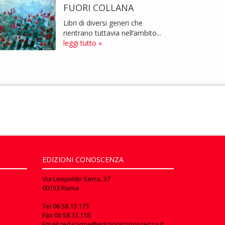
FUORI COLLANA
Libri di diversi generi che
rientrano tuttavia nell’ambito...
leggi tutto »
EDIZIONI CONOSCENZA
Via Leopoldo Serra, 37
00153 Roma
Tel
06 58.13.173
Fax
06 58.13.118
Email
redazione@edizioniconoscenza.it