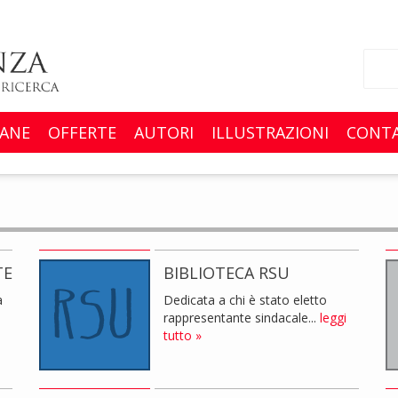
ANE
OFFERTE
AUTORI
ILLUSTRAZIONI
CONTA
TE
BIBLIOTECA RSU
a
Dedicata a chi è stato eletto
rappresentante sindacale...
leggi
tutto »