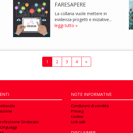
FARESAPERE
La collana vuole mettere in
evidenza progetti e iniziative...
leggi tutto »
1
2
3
4
»
ENTI
NOTE INFORMATIVE
pettacolo
Condizioni di vendita
azione
Privacy
Cookie
rofessione Sindacato
Link utili
 Linguaggi
ia
DISCLAIMER