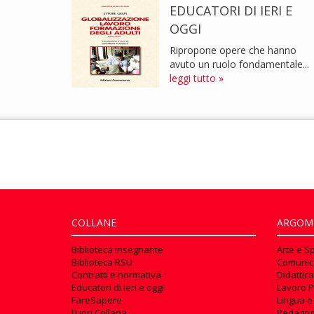
EDUCATORI DI IERI E
OGGI
Ripropone opere che hanno
avuto un ruolo fondamentale...
leggi tutto »
COLLANE
ARGOM
Biblioteca insegnante
Arte e S
Biblioteca RSU
Comunic
Contratti e normativa
Didattica
Educatori di ieri e oggi
Lavoro P
FareSapere
Lingua e
Fuori Collana
Pedagog