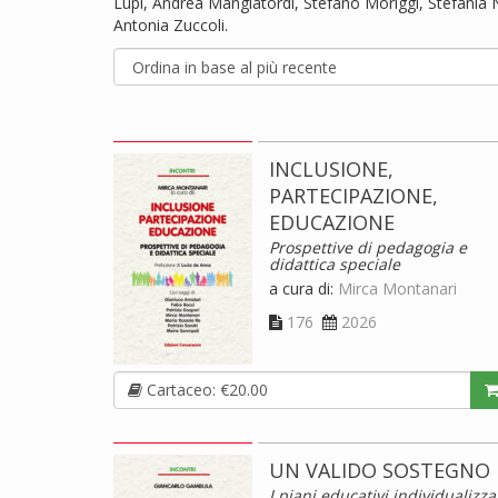
Lupi, Andrea Mangiatordi, Stefano Moriggi, Stefania 
Antonia Zuccoli.
INCLUSIONE,
PARTECIPAZIONE,
EDUCAZIONE
Prospettive di pedagogia e
didattica speciale
a cura di:
Mirca Montanari
176
2026
Cartaceo: €20.00
UN VALIDO SOSTEGNO
I piani educativi individualizza