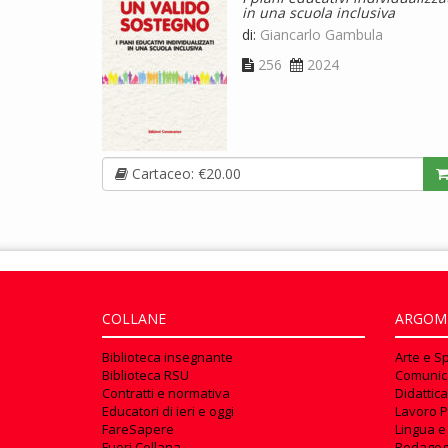
in una scuola inclusiva
di:
Giancarlo Gambula
256
2024
Cartaceo: €20.00
COLLANE
ARGOM
Biblioteca insegnante
Arte e S
Biblioteca RSU
Comunic
Contratti e normativa
Didattica
Educatori di ieri e oggi
Lavoro P
FareSapere
Lingua e
Fuori Collana
Pedagog