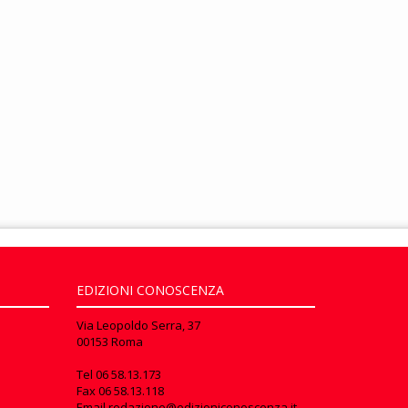
EDIZIONI CONOSCENZA
Via Leopoldo Serra, 37
00153 Roma
Tel
06 58.13.173
Fax
06 58.13.118
Email
redazione@edizioniconoscenza.it