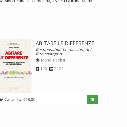
ía Ainoa Zabalza Cerdeiriña, Franca Giuliana Maria
ABITARE LE DIFFERENZE
Responsabilità e passioni del
fare sostegno
di:
Mario Paolini
120
2024
Cartaceo: €18.00