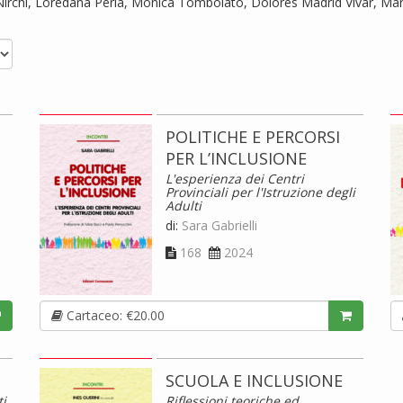
Nirchi, Loredana Perla, Monica Tombolato, Dolores Madrid Vivar, Mar
POLITICHE E PERCORSI
PER L’INCLUSIONE
L'esperienza dei Centri
Provinciali per l'Istruzione degli
Adulti
di:
Sara Gabrielli
168
2024
Cartaceo: €20.00
SCUOLA E INCLUSIONE
ti
Riflessioni teoriche ed