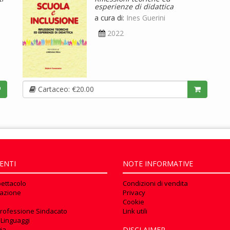
esperienze di didattica
a cura di:
Ines Guerini
2022
Cartaceo: €20.00
ENTI
NOTE INFORMATIVE
pettacolo
Condizioni di vendita
azione
Privacy
Cookie
rofessione Sindacato
Link utili
 Linguaggi
ia
DISCLAIMER