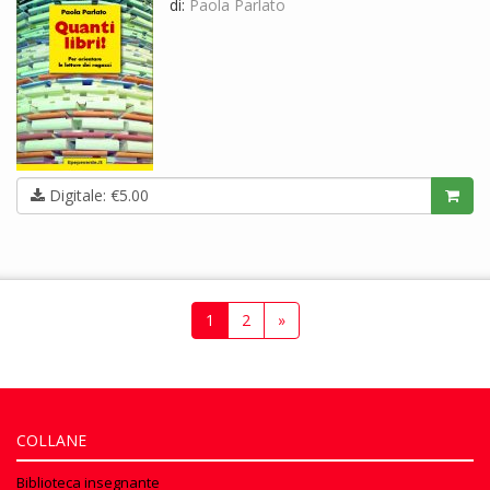
di:
Paola Parlato
Digitale: €5.00
1
2
»
COLLANE
Biblioteca insegnante