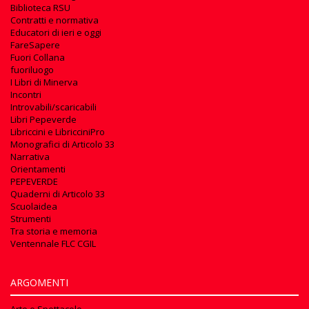
Biblioteca RSU
Contratti e normativa
Educatori di ieri e oggi
FareSapere
Fuori Collana
fuoriluogo
I Libri di Minerva
Incontri
Introvabili/scaricabili
Libri Pepeverde
Libriccini e LibricciniPro
Monografici di Articolo 33
Narrativa
Orientamenti
PEPEVERDE
Quaderni di Articolo 33
Scuolaidea
Strumenti
Tra storia e memoria
Ventennale FLC CGIL
ARGOMENTI
Arte e Spettacolo