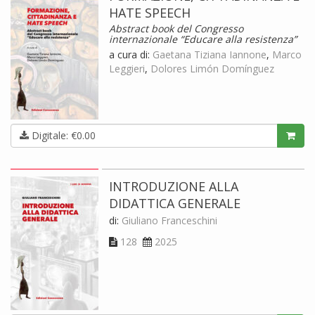
HATE SPEECH
Abstract book del Congresso
internazionale “Educare alla resistenza”
a cura di:
Gaetana Tiziana Iannone
,
Marco
Leggieri
,
Dolores Limón Domínguez
Digitale: €0.00
INTRODUZIONE ALLA
DIDATTICA GENERALE
di:
Giuliano Franceschini
128
2025