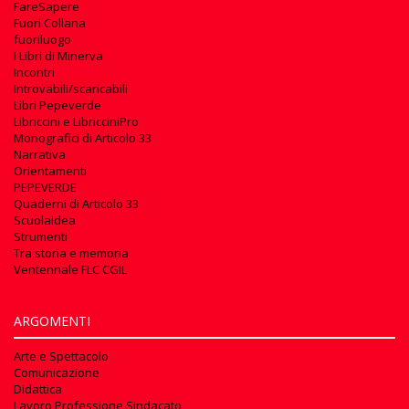
FareSapere
Fuori Collana
fuoriluogo
I Libri di Minerva
Incontri
Introvabili/scaricabili
Libri Pepeverde
Libriccini e LibricciniPro
Monografici di Articolo 33
Narrativa
Orientamenti
PEPEVERDE
Quaderni di Articolo 33
Scuolaidea
Strumenti
Tra storia e memoria
Ventennale FLC CGIL
ARGOMENTI
Arte e Spettacolo
Comunicazione
Didattica
Lavoro Professione Sindacato