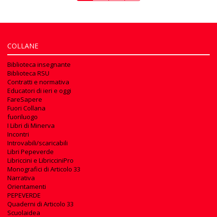
COLLANE
Biblioteca insegnante
Biblioteca RSU
Contratti e normativa
Educatori di ieri e oggi
FareSapere
Fuori Collana
fuoriluogo
I Libri di Minerva
Incontri
Introvabili/scaricabili
Libri Pepeverde
Libriccini e LibricciniPro
Monografici di Articolo 33
Narrativa
Orientamenti
PEPEVERDE
Quaderni di Articolo 33
Scuolaidea