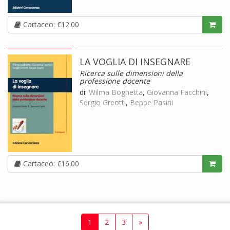
Cartaceo: €12.00
LA VOGLIA DI INSEGNARE
Ricerca sulle dimensioni della
professione docente
di:
Wilma Boghetta
,
Giovanna Facchini
,
Sergio Greotti
,
Beppe Pasini
Cartaceo: €16.00
1
2
3
»