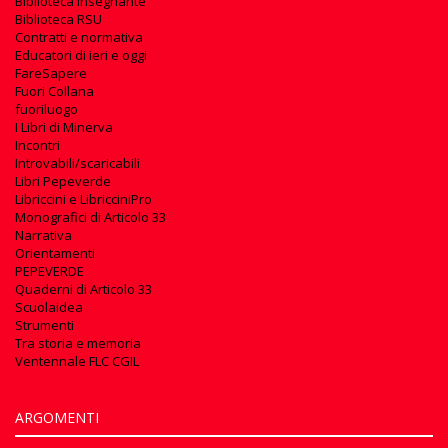
Biblioteca insegnante
Biblioteca RSU
Contratti e normativa
Educatori di ieri e oggi
FareSapere
Fuori Collana
fuoriluogo
I Libri di Minerva
Incontri
Introvabili/scaricabili
Libri Pepeverde
Libriccini e LibricciniPro
Monografici di Articolo 33
Narrativa
Orientamenti
PEPEVERDE
Quaderni di Articolo 33
Scuolaidea
Strumenti
Tra storia e memoria
Ventennale FLC CGIL
ARGOMENTI