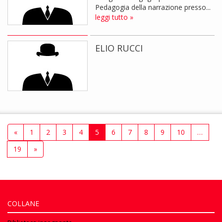
Pedagogia della narrazione presso...
leggi tutto »
ELIO RUCCI
«
1
2
3
4
5
6
7
8
9
10
…
19
»
COLLANE