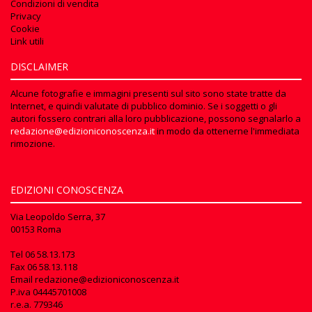
Condizioni di vendita
Privacy
Cookie
Link utili
DISCLAIMER
Alcune fotografie e immagini presenti sul sito sono state tratte da
Internet, e quindi valutate di pubblico dominio. Se i soggetti o gli
autori fossero contrari alla loro pubblicazione, possono segnalarlo a
redazione@edizioniconoscenza.it
in modo da ottenerne l'immediata
rimozione.
EDIZIONI CONOSCENZA
Via Leopoldo Serra, 37
00153 Roma
Tel
06 58.13.173
Fax
06 58.13.118
Email
redazione@edizioniconoscenza.it
P.iva 04445701008
r.e.a. 779346