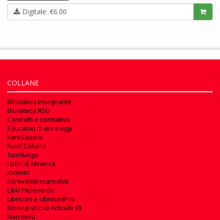
Digitale: €6.00
COLLANE
Biblioteca insegnante
Biblioteca RSU
Contratti e normativa
Educatori di ieri e oggi
FareSapere
Fuori Collana
fuoriluogo
I Libri di Minerva
Incontri
Introvabili/scaricabili
Libri Pepeverde
Libriccini e LibricciniPro
Monografici di Articolo 33
Narrativa