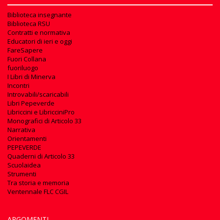
Biblioteca insegnante
Biblioteca RSU
Contratti e normativa
Educatori di ieri e oggi
FareSapere
Fuori Collana
fuoriluogo
I Libri di Minerva
Incontri
Introvabili/scaricabili
Libri Pepeverde
Libriccini e LibricciniPro
Monografici di Articolo 33
Narrativa
Orientamenti
PEPEVERDE
Quaderni di Articolo 33
Scuolaidea
Strumenti
Tra storia e memoria
Ventennale FLC CGIL
ARGOMENTI