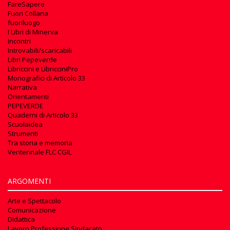
FareSapere
Fuori Collana
fuoriluogo
I Libri di Minerva
Incontri
Introvabili/scaricabili
Libri Pepeverde
Libriccini e LibricciniPro
Monografici di Articolo 33
Narrativa
Orientamenti
PEPEVERDE
Quaderni di Articolo 33
Scuolaidea
Strumenti
Tra storia e memoria
Ventennale FLC CGIL
ARGOMENTI
Arte e Spettacolo
Comunicazione
Didattica
Lavoro Professione Sindacato