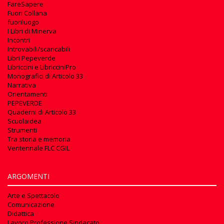
FareSapere
Fuori Collana
fuoriluogo
I Libri di Minerva
Incontri
Introvabili/scaricabili
Libri Pepeverde
Libriccini e LibricciniPro
Monografici di Articolo 33
Narrativa
Orientamenti
PEPEVERDE
Quaderni di Articolo 33
Scuolaidea
Strumenti
Tra storia e memoria
Ventennale FLC CGIL
ARGOMENTI
Arte e Spettacolo
Comunicazione
Didattica
Lavoro Professione Sindacato