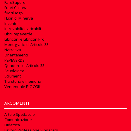
FareSapere
Fuori Collana
fuoriluogo
I Libri di Minerva
Incontri
Introvabili/scaricabili
Libri Pepeverde
Libriccini e LibricciniPro
Monografici di Articolo 33
Narrativa
Orientamenti
PEPEVERDE
Quaderni di Articolo 33
Scuolaidea
Strumenti
Tra storia e memoria
Ventennale FLC CGIL
ARGOMENTI
Arte e Spettacolo
Comunicazione
Didattica
Lavoro Professione Sindacato