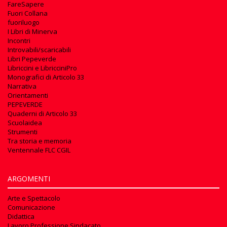
FareSapere
Fuori Collana
fuoriluogo
I Libri di Minerva
Incontri
Introvabili/scaricabili
Libri Pepeverde
Libriccini e LibricciniPro
Monografici di Articolo 33
Narrativa
Orientamenti
PEPEVERDE
Quaderni di Articolo 33
Scuolaidea
Strumenti
Tra storia e memoria
Ventennale FLC CGIL
ARGOMENTI
Arte e Spettacolo
Comunicazione
Didattica
Lavoro Professione Sindacato