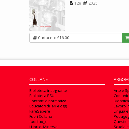
128
2025
Cartaceo: €16.00
COLLANE
ARGOM
Biblioteca insegnante
Arte e S
Biblioteca RSU
Comunic
Contratti e normativa
Didattica
Educatori di ieri e oggi
Lavoro P
FareSapere
Lingua e
Fuori Collana
Pedagog
fuoriluogo
Questioni
I Libri di Minerva
Scuola e