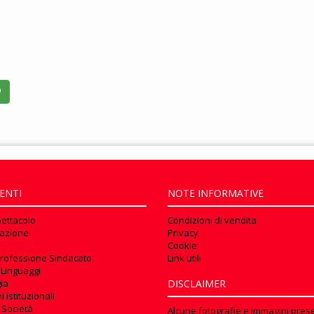
ENTI
NOTE INFORMATIVE
pettacolo
Condizioni di vendita
azione
Privacy
Cookie
rofessione Sindacato
Link utili
 Linguaggi
ia
DISCLAIMER
 istituzionali
 Società
Alcune fotografie e immagini prese