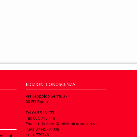
EDIZIONI CONOSCENZA
Via Leopoldo Serra, 37
00153 Roma
Tel
06 58.13.173
Fax
06 58.13.118
Email
redazione@edizioniconoscenza.it
P.iva 04445701008
r.e.a. 779346
nti sul