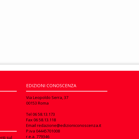
EDIZIONI CONOSCENZA
Via Leopoldo Serra, 37
00153 Roma
Tel
06 58.13.173
Fax
06 58.13.118
Email
redazione@edizioniconoscenza.it
P.iva 04445701008
r.e.a. 779346
nti sul