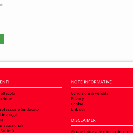
ri
ENTI
NOTE INFORMATIVE
pettacolo
Condizioni di vendita
azione
Privacy
Cookie
rofessione Sindacato
Link utili
 Linguaggi
ia
DISCLAIMER
 istituzionali
 Società
Alcune fotografie e immagini prese