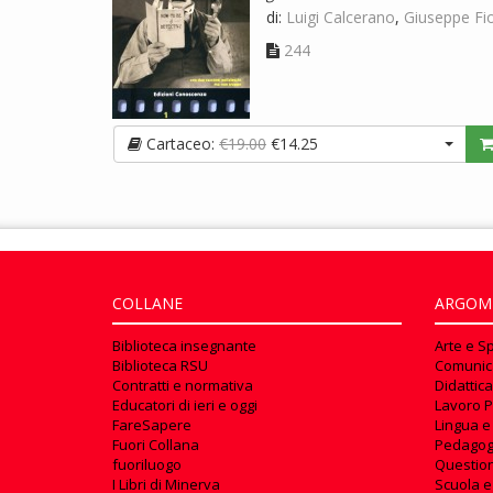
di:
Luigi Calcerano
,
Giuseppe Fio
244
Cartaceo:
€19.00
€14.25
COLLANE
ARGOM
Biblioteca insegnante
Arte e S
Biblioteca RSU
Comunic
Contratti e normativa
Didattica
Educatori di ieri e oggi
Lavoro P
FareSapere
Lingua e
Fuori Collana
Pedagog
fuoriluogo
Questioni
I Libri di Minerva
Scuola e