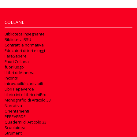
COLLANE
Biblioteca insegnante
Biblioteca RSU
Contratti e normativa
Educatori di ieri e oggi
FareSapere
Fuori Collana
fuoriluogo
I Libri di Minerva
Incontri
Introvabili/scaricabili
Libri Pepeverde
Libriccini e LibricciniPro
Monografici di Articolo 33
Narrativa
Orientamenti
PEPEVERDE
Quaderni di Articolo 33
Scuolaidea
Strumenti