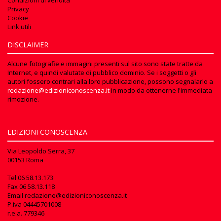
Privacy
Cookie
Link utili
DISCLAIMER
Alcune fotografie e immagini presenti sul sito sono state tratte da
Internet, e quindi valutate di pubblico dominio. Se i soggetti o gli
autori fossero contrari alla loro pubblicazione, possono segnalarlo a
redazione@edizioniconoscenza.it
in modo da ottenerne l'immediata
rimozione.
EDIZIONI CONOSCENZA
Via Leopoldo Serra, 37
00153 Roma
Tel
06 58.13.173
Fax
06 58.13.118
Email
redazione@edizioniconoscenza.it
P.iva 04445701008
r.e.a. 779346