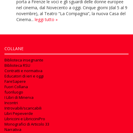
porta a Firenze le voci e gli sguardi delle donne europee
nel cinema, dal Novecento a oggi. Cinque giorni (dal 5 al 9
novembre), al Teatro “La Compagnia”, la nuova Casa del
Cinema...
leggi tutto »
COLLANE
Biblioteca insegnante
Biblioteca RSU
Contratti e normativa
Educatori di ieri e oggi
FareSapere
Fuori Collana
fuoriluogo
I Libri di Minerva
Incontri
Introvabili/scaricabili
Libri Pepeverde
Libriccini e LibricciniPro
Monografici di Articolo 33
Narrativa