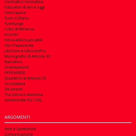
Contratti e normativa
Educatori di ieri e oggi
FareSapere
Fuori Collana
fuoriluogo
I Libri di Minerva
Incontri
Introvabili/scaricabili
Libri Pepeverde
Libriccini e LibricciniPro
Monografici di Articolo 33
Narrativa
Orientamenti
PEPEVERDE
Quaderni di Articolo 33
Scuolaidea
Strumenti
Tra storia e memoria
Ventennale FLC CGIL
ARGOMENTI
Arte e Spettacolo
Comunicazione