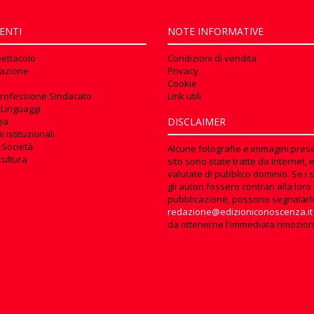
ENTI
NOTE INFORMATIVE
pettacolo
Condizioni di vendita
azione
Privacy
Cookie
rofessione Sindacato
Link utili
 Linguaggi
ia
DISCLAIMER
 istituzionali
 Società
Alcune fotografie e immagini prese
cultura
sito sono state tratte da Internet, 
valutate di pubblico dominio. Se i s
gli autori fossero contrari alla loro
pubblicazione, possono segnalarl
redazione@edizioniconoscenza.it
da ottenerne l'immediata rimozion