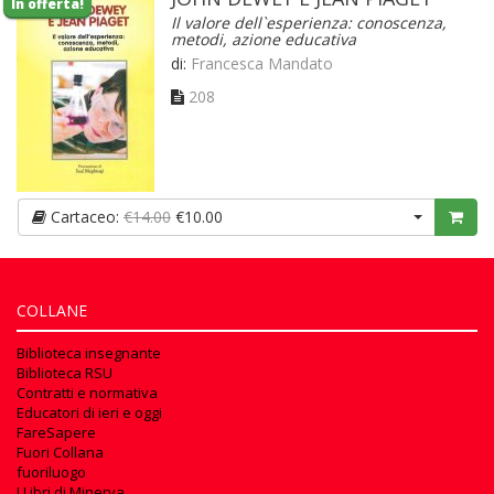
In offerta!
Il valore dell`esperienza: conoscenza,
metodi, azione educativa
di:
Francesca Mandato
208
Cartaceo:
€14.00
€10.00
COLLANE
Biblioteca insegnante
Biblioteca RSU
Contratti e normativa
Educatori di ieri e oggi
FareSapere
Fuori Collana
fuoriluogo
I Libri di Minerva