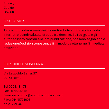
Privacy
Cookie
Link utili
DISCLAIMER
Alcune fotografie e immagini presenti sul sito sono state tratte da
Internet, e quindi valutate di pubblico dominio. Se i soggetti o gli
autori fossero contrari alla loro pubblicazione, possono segnalarlo a
redazione@edizioniconoscenza.it
in modo da ottenerne l'immediata
rimozione.
EDIZIONI CONOSCENZA
Via Leopoldo Serra, 37
00153 Roma
Tel
06 58.13.173
Fax
06 58.13.118
Email
redazione@edizioniconoscenza.it
P.iva 04445701008
r.e.a. 779346