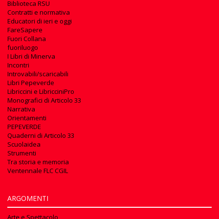
Biblioteca RSU
Contratti e normativa
Educatori di ieri e oggi
FareSapere
Fuori Collana
fuoriluogo
I Libri di Minerva
Incontri
Introvabili/scaricabili
Libri Pepeverde
Libriccini e LibricciniPro
Monografici di Articolo 33
Narrativa
Orientamenti
PEPEVERDE
Quaderni di Articolo 33
Scuolaidea
Strumenti
Tra storia e memoria
Ventennale FLC CGIL
ARGOMENTI
Arte e Spettacolo