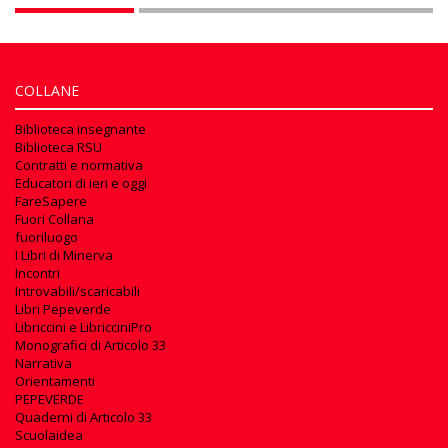
COLLANE
Biblioteca insegnante
Biblioteca RSU
Contratti e normativa
Educatori di ieri e oggi
FareSapere
Fuori Collana
fuoriluogo
I Libri di Minerva
Incontri
Introvabili/scaricabili
Libri Pepeverde
Libriccini e LibricciniPro
Monografici di Articolo 33
Narrativa
Orientamenti
PEPEVERDE
Quaderni di Articolo 33
Scuolaidea