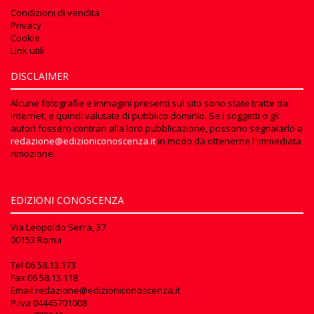
Condizioni di vendita
Privacy
Cookie
Link utili
DISCLAIMER
Alcune fotografie e immagini presenti sul sito sono state tratte da
Internet, e quindi valutate di pubblico dominio. Se i soggetti o gli
autori fossero contrari alla loro pubblicazione, possono segnalarlo a
redazione@edizioniconoscenza.it
in modo da ottenerne l'immediata
rimozione.
EDIZIONI CONOSCENZA
Via Leopoldo Serra, 37
00153 Roma
Tel
06 58.13.173
Fax
06 58.13.118
Email
redazione@edizioniconoscenza.it
P.iva 04445701008