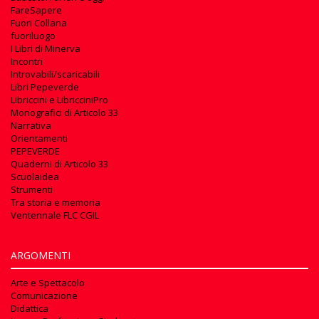
FareSapere
Fuori Collana
fuoriluogo
I Libri di Minerva
Incontri
Introvabili/scaricabili
Libri Pepeverde
Libriccini e LibricciniPro
Monografici di Articolo 33
Narrativa
Orientamenti
PEPEVERDE
Quaderni di Articolo 33
Scuolaidea
Strumenti
Tra storia e memoria
Ventennale FLC CGIL
ARGOMENTI
Arte e Spettacolo
Comunicazione
Didattica