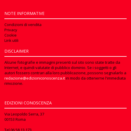
NOTE INFORMATIVE
Condizioni di vendita
Privacy
Cookie
Link utili
DISCLAIMER
Alcune fotografie e immagini presenti sul sito sono state tratte da
Internet, e quindi valutate di pubblico dominio. Se i soggetti o gli
autori fossero contrari alla loro pubblicazione, possono segnalarlo a
redazione@edizioniconoscenza.it
in modo da ottenerne l'immediata
rimozione.
EDIZIONI CONOSCENZA
Via Leopoldo Serra, 37
00153 Roma
Tel
06 58.13.173