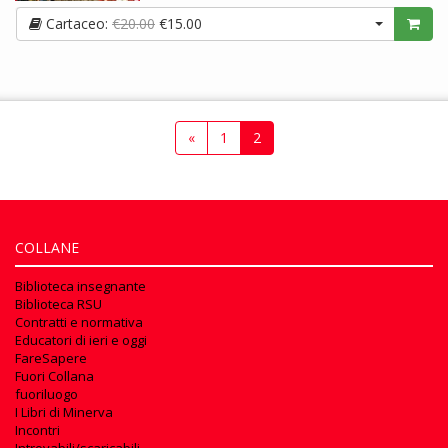
Cartaceo:
€20.00
€15.00
«
1
2
COLLANE
Biblioteca insegnante
Biblioteca RSU
Contratti e normativa
Educatori di ieri e oggi
FareSapere
Fuori Collana
fuoriluogo
I Libri di Minerva
Incontri
Introvabili/scaricabili