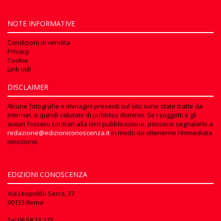
NOTE INFORMATIVE
Condizioni di vendita
Privacy
Cookie
Link utili
DISCLAIMER
Alcune fotografie e immagini presenti sul sito sono state tratte da
Internet, e quindi valutate di pubblico dominio. Se i soggetti o gli
autori fossero contrari alla loro pubblicazione, possono segnalarlo a
redazione@edizioniconoscenza.it
in modo da ottenerne l'immediata
rimozione.
EDIZIONI CONOSCENZA
Via Leopoldo Serra, 37
00153 Roma
Tel
06 58.13.173