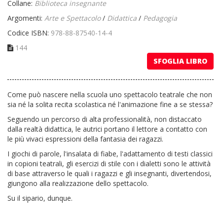
Collane:
Biblioteca insegnante
Argomenti:
Arte e Spettacolo
/
Didattica
/
Pedagogia
Codice ISBN:
978-88-87540-14-4
144
SFOGLIA LIBRO
Come può nascere nella scuola uno spettacolo teatrale che non
sia né la solita recita scolastica né l'animazione fine a se stessa?
Seguendo un percorso di alta professionalità, non distaccato
dalla realtà didattica, le autrici portano il lettore a contatto con
le più vivaci espressioni della fantasia dei ragazzi.
I giochi di parole, l'insalata di fiabe, l'adattamento di testi classici
in copioni teatrali, gli esercizi di stile con i dialetti sono le attività
di base attraverso le quali i ragazzi e gli insegnanti, divertendosi,
giungono alla realizzazione dello spettacolo.
Su il sipario, dunque.