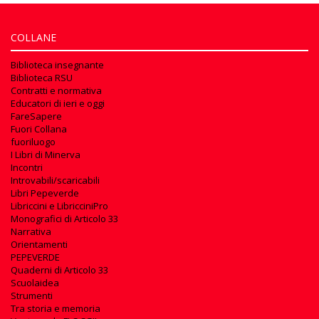
COLLANE
Biblioteca insegnante
Biblioteca RSU
Contratti e normativa
Educatori di ieri e oggi
FareSapere
Fuori Collana
fuoriluogo
I Libri di Minerva
Incontri
Introvabili/scaricabili
Libri Pepeverde
Libriccini e LibricciniPro
Monografici di Articolo 33
Narrativa
Orientamenti
PEPEVERDE
Quaderni di Articolo 33
Scuolaidea
Strumenti
Tra storia e memoria