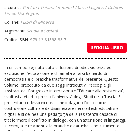
a cura di:
Gaetana Tiziana Iannone
/
Marco Leggieri
/
Dolores
Limón Domínguez
Collane:
I Libri di Minerva
Argomenti:
Scuola e Società
Codice ISBN:
979-12-81898-38-7
SFOGLIA LIBRO
In un tempo segnato dalla diffusione di odio, violenza ed
esclusione, l’educazione è chiamata a farsi baluardo di
democrazia e di pratiche trasformative del presente. Questo
volume, preceduto da due saggi introduttivi, raccoglie gli
abstract del Cong
ress
o internazionale “Educare alla resistenza”,
svoltosi a Viterbo presso l’Università degli Studi della Tuscia. Si
presentano riflessioni corali che indagano l’odio come
costruzione culturale da disinnescare nei contesti educativi e
digitali e si delinea una pedagogia della resistenza capace di
trasformare il conflitto in dialogo, con un’attenzione ai linguaggi,
ai corpi, alle relazioni, alle pratiche didattiche. Uno strumento