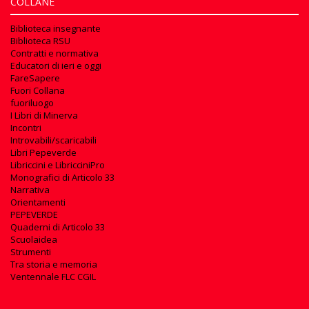
COLLANE
Biblioteca insegnante
Biblioteca RSU
Contratti e normativa
Educatori di ieri e oggi
FareSapere
Fuori Collana
fuoriluogo
I Libri di Minerva
Incontri
Introvabili/scaricabili
Libri Pepeverde
Libriccini e LibricciniPro
Monografici di Articolo 33
Narrativa
Orientamenti
PEPEVERDE
Quaderni di Articolo 33
Scuolaidea
Strumenti
Tra storia e memoria
Ventennale FLC CGIL