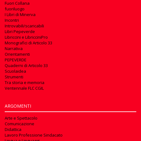
Fuori Collana
fuoriluogo
I Libri di Minerva
Incontri
Introvabili/scaricabili
Libri Pepeverde
Libriccini e LibricciniPro
Monografici di Articolo 33
Narrativa
Orientamenti
PEPEVERDE
Quaderni di Articolo 33
Scuolaidea
Strumenti
Tra storia e memoria
Ventennale FLC CGIL
ARGOMENTI
Arte e Spettacolo
Comunicazione
Didattica
Lavoro Professione Sindacato
Lingua e Linguaggi