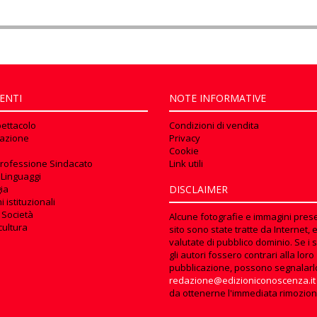
ENTI
NOTE INFORMATIVE
pettacolo
Condizioni di vendita
azione
Privacy
Cookie
rofessione Sindacato
Link utili
 Linguaggi
ia
DISCLAIMER
 istituzionali
 Società
Alcune fotografie e immagini prese
cultura
sito sono state tratte da Internet, 
valutate di pubblico dominio. Se i s
gli autori fossero contrari alla loro
pubblicazione, possono segnalarl
redazione@edizioniconoscenza.it
da ottenerne l'immediata rimozion