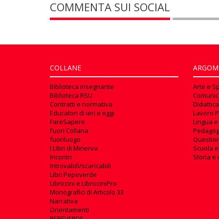
COMMENTA SUI SOCIAL
COLLANE
ARGOM
Biblioteca insegnante
Arte e S
Biblioteca RSU
Comunic
Contratti e normativa
Didattica
Educatori di ieri e oggi
Lavoro P
FareSapere
Lingua e
Fuori Collana
Pedagog
fuoriluogo
Questioni
I Libri di Minerva
Scuola e
Incontri
Storia e 
Introvabili/scaricabili
Libri Pepeverde
Libriccini e LibricciniPro
Monografici di Articolo 33
Narrativa
Orientamenti
PEPEVERDE