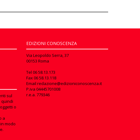
EDIZIONI CONOSCENZA
Via Leopoldo Serra, 37
00153 Roma
Tel
06 58.13.173
Fax
06 58.13.118
Email
redazione@edizioniconoscenza.it
P.iva 04445701008
r.e.a. 779346
nti sul
e quindi
oggetti o
o a
in modo
e.