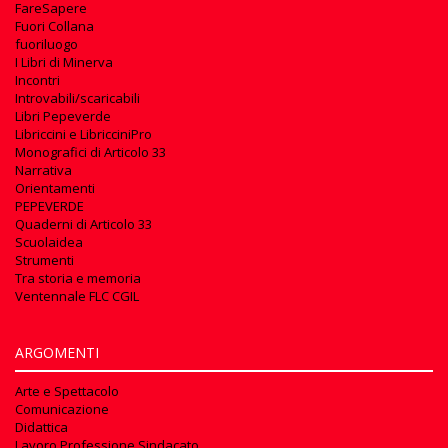
FareSapere
Fuori Collana
fuoriluogo
I Libri di Minerva
Incontri
Introvabili/scaricabili
Libri Pepeverde
Libriccini e LibricciniPro
Monografici di Articolo 33
Narrativa
Orientamenti
PEPEVERDE
Quaderni di Articolo 33
Scuolaidea
Strumenti
Tra storia e memoria
Ventennale FLC CGIL
ARGOMENTI
Arte e Spettacolo
Comunicazione
Didattica
Lavoro Professione Sindacato