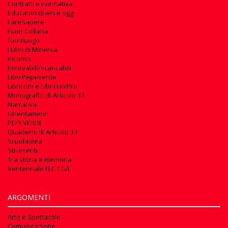
Contratti e normativa
Educatori di ieri e oggi
FareSapere
Fuori Collana
fuoriluogo
I Libri di Minerva
Incontri
Introvabili/scaricabili
Libri Pepeverde
Libriccini e LibricciniPro
Monografici di Articolo 33
Narrativa
Orientamenti
PEPEVERDE
Quaderni di Articolo 33
Scuolaidea
Strumenti
Tra storia e memoria
Ventennale FLC CGIL
ARGOMENTI
Arte e Spettacolo
Comunicazione