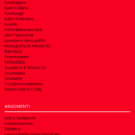
FareSapere
Fuori Collana
fuoriluogo
I Libri di Minerva
Incontri
Introvabili/scaricabili
Libri Pepeverde
Libriccini e LibricciniPro
Monografici di Articolo 33
Narrativa
Orientamenti
PEPEVERDE
Quaderni di Articolo 33
Scuolaidea
Strumenti
Tra storia e memoria
Ventennale FLC CGIL
ARGOMENTI
Arte e Spettacolo
Comunicazione
Didattica
Lavoro Professione Sindacato