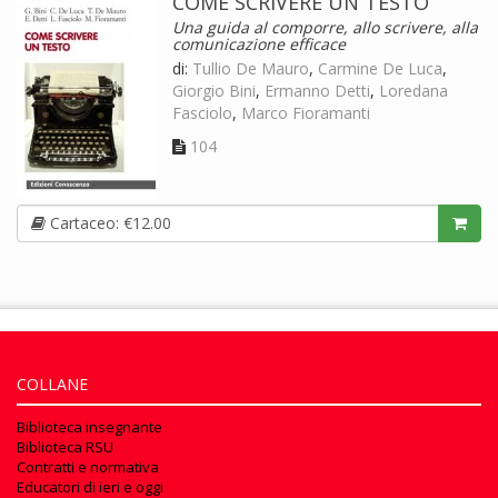
COME SCRIVERE UN TESTO
Una guida al comporre, allo scrivere, alla
comunicazione efficace
di:
Tullio De Mauro
,
Carmine De Luca
,
Giorgio Bini
,
Ermanno Detti
,
Loredana
Fasciolo
,
Marco Fioramanti
104
Cartaceo: €12.00
COLLANE
Biblioteca insegnante
Biblioteca RSU
Contratti e normativa
Educatori di ieri e oggi