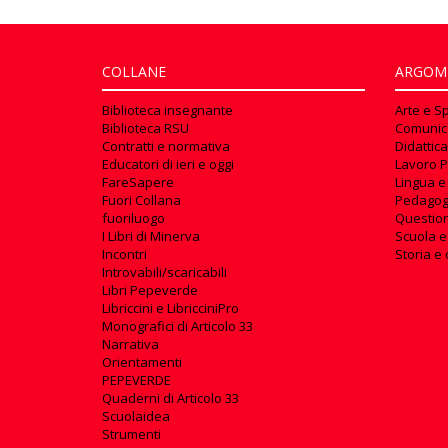
COLLANE
ARGOM
Biblioteca insegnante
Arte e S
Biblioteca RSU
Comunic
Contratti e normativa
Didattica
Educatori di ieri e oggi
Lavoro P
FareSapere
Lingua e
Fuori Collana
Pedagog
fuoriluogo
Questioni
I Libri di Minerva
Scuola e
Incontri
Storia e 
Introvabili/scaricabili
Libri Pepeverde
Libriccini e LibricciniPro
Monografici di Articolo 33
Narrativa
Orientamenti
PEPEVERDE
Quaderni di Articolo 33
Scuolaidea
Strumenti