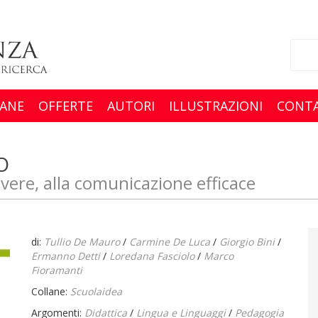
ANE
OFFERTE
AUTORI
ILLUSTRAZIONI
CONTA
O
ivere, alla comunicazione efficace
di:
Tullio De Mauro
/
Carmine De Luca
/
Giorgio Bini
/
Ermanno Detti
/
Loredana Fasciolo
/
Marco
Fioramanti
Collane:
Scuolaidea
Argomenti:
Didattica
/
Lingua e Linguaggi
/
Pedagogia