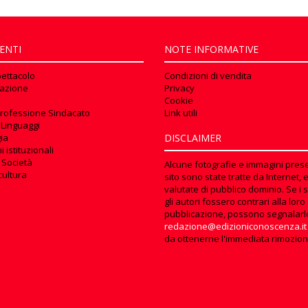
ENTI
NOTE INFORMATIVE
pettacolo
Condizioni di vendita
azione
Privacy
Cookie
rofessione Sindacato
Link utili
 Linguaggi
ia
DISCLAIMER
 istituzionali
 Società
Alcune fotografie e immagini prese
cultura
sito sono state tratte da Internet, 
valutate di pubblico dominio. Se i s
gli autori fossero contrari alla loro
pubblicazione, possono segnalarl
redazione@edizioniconoscenza.it
da ottenerne l'immediata rimozion