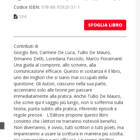
Codice ISBN:
978-88-95920-51-1
104
SFOGLIA LIBRO
Contributi di
Giorgio Bini, Carmine De Luca, Tullio De Mauro,
Ermanno Detti, Loredana Fasciolo, Marco Fioramanti
Una guida al comporre, allo scrivere, alla
comunicazione efficace. Questo in sostanza è il libro,
uno dei migliori che si siano mai occupati della
questione. Gli Autori, ciascuno nella sua parte,
accennano solo alle teorie per passare
immediatamente alla pratica. Anche Tullio De Mauro,
che scrive qui il saggio più lungo, non si sofferma sulla
teoria, punta subito alla pratica, riferendo episodi e
regole precise. L’Editore propone questo libro
convinto che i lettori ne trarranno notevoli benefici.
Non diverranno, è ovvio, tutti scrittori o tutti poeti, ma
impareranno a usare la scrittura in maniera più sciolta,
più comunicativa e più efficace. Lo scopo del libro,