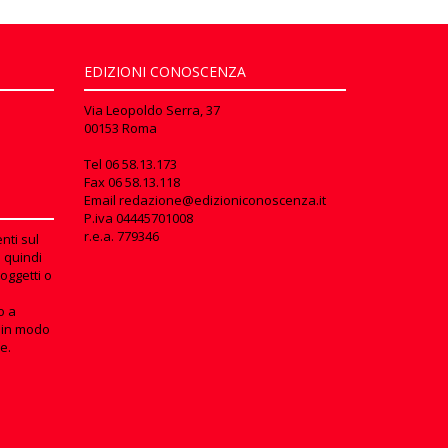
EDIZIONI CONOSCENZA
Via Leopoldo Serra, 37
00153 Roma
Tel
06 58.13.173
Fax
06 58.13.118
Email
redazione@edizioniconoscenza.it
P.iva 04445701008
r.e.a. 779346
nti sul
e quindi
oggetti o
o a
in modo
e.