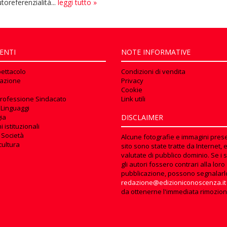
toreferenzialità...
leggi tutto »
ENTI
NOTE INFORMATIVE
pettacolo
Condizioni di vendita
azione
Privacy
Cookie
rofessione Sindacato
Link utili
 Linguaggi
ia
DISCLAIMER
 istituzionali
 Società
Alcune fotografie e immagini prese
cultura
sito sono state tratte da Internet, 
valutate di pubblico dominio. Se i s
gli autori fossero contrari alla loro
pubblicazione, possono segnalarl
redazione@edizioniconoscenza.it
da ottenerne l'immediata rimozion