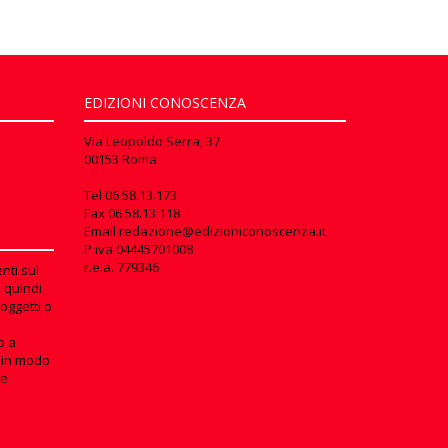
EDIZIONI CONOSCENZA
Via Leopoldo Serra, 37
00153 Roma
Tel
06 58.13.173
Fax
06 58.13.118
Email
redazione@edizioniconoscenza.it
P.iva 04445701008
r.e.a. 779346
nti sul
e quindi
oggetti o
o a
in modo
e.