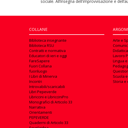
sociale. All’insegna dell'improvvisazione e dell’au
COLLANE
ARGOM
Biblioteca insegnante
Arte e S
Biblioteca RSU
Comunic
Contratti e normativa
Didattica
Educatori di ieri e oggi
Lavoro P
FareSapere
Lingua e
Fuori Collana
Pedagog
fuoriluogo
Questioni
I Libri di Minerva
Scuola e
Incontri
Storia e 
Introvabili/scaricabili
Libri Pepeverde
Libriccini e LibricciniPro
Monografici di Articolo 33
Narrativa
Orientamenti
PEPEVERDE
Quaderni di Articolo 33
Scuolaidea