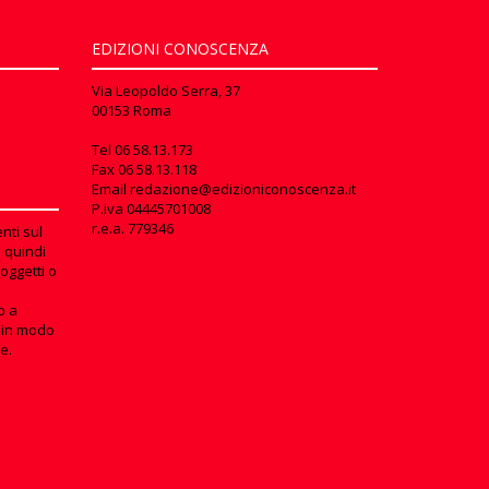
EDIZIONI CONOSCENZA
Via Leopoldo Serra, 37
00153 Roma
Tel
06 58.13.173
Fax
06 58.13.118
Email
redazione@edizioniconoscenza.it
P.iva 04445701008
r.e.a. 779346
nti sul
e quindi
oggetti o
o a
in modo
e.