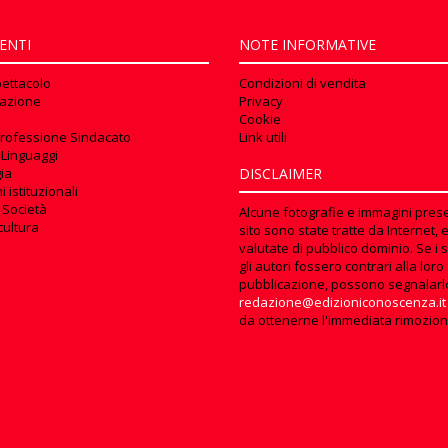
ENTI
NOTE INFORMATIVE
pettacolo
Condizioni di vendita
azione
Privacy
Cookie
rofessione Sindacato
Link utili
 Linguaggi
ia
DISCLAIMER
 istituzionali
 Società
Alcune fotografie e immagini prese
cultura
sito sono state tratte da Internet, 
valutate di pubblico dominio. Se i s
gli autori fossero contrari alla loro
pubblicazione, possono segnalarl
redazione@edizioniconoscenza.it
da ottenerne l'immediata rimozion