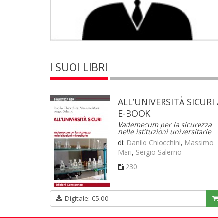
I SUOI LIBRI
ALL’UNIVERSITÀ SICURI 
E-BOOK
Vademecum per la sicurezza
nelle istituzioni universitarie
di:
Danilo Chiocchini
,
Massimo
Mari
,
Sergio Salerno
230
Digitale: €5.00