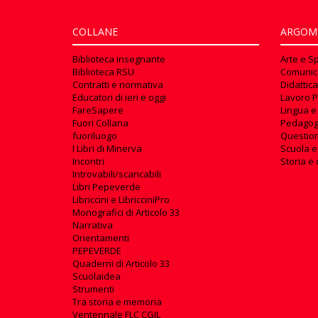
COLLANE
ARGOM
Biblioteca insegnante
Arte e S
Biblioteca RSU
Comunic
Contratti e normativa
Didattica
Educatori di ieri e oggi
Lavoro P
FareSapere
Lingua e
Fuori Collana
Pedagog
fuoriluogo
Questioni
I Libri di Minerva
Scuola e
Incontri
Storia e 
Introvabili/scaricabili
Libri Pepeverde
Libriccini e LibricciniPro
Monografici di Articolo 33
Narrativa
Orientamenti
PEPEVERDE
Quaderni di Articolo 33
Scuolaidea
Strumenti
Tra storia e memoria
Ventennale FLC CGIL