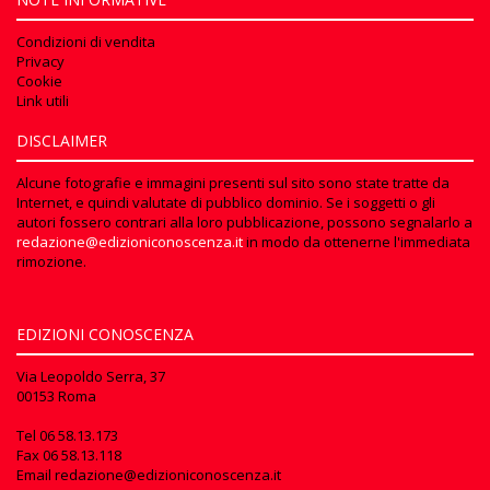
Condizioni di vendita
Privacy
Cookie
Link utili
DISCLAIMER
Alcune fotografie e immagini presenti sul sito sono state tratte da
Internet, e quindi valutate di pubblico dominio. Se i soggetti o gli
autori fossero contrari alla loro pubblicazione, possono segnalarlo a
redazione@edizioniconoscenza.it
in modo da ottenerne l'immediata
rimozione.
EDIZIONI CONOSCENZA
Via Leopoldo Serra, 37
00153 Roma
Tel
06 58.13.173
Fax
06 58.13.118
Email
redazione@edizioniconoscenza.it