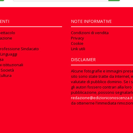
ENTI
NOTE INFORMATIVE
pettacolo
Condizioni di vendita
azione
Privacy
Cookie
rofessione Sindacato
Link utili
 Linguaggi
ia
DISCLAIMER
 istituzionali
 Società
Alcune fotografie e immagini prese
cultura
sito sono state tratte da Internet, 
valutate di pubblico dominio. Se i s
gli autori fossero contrari alla loro
pubblicazione, possono segnalarl
redazione@edizioniconoscenza.it
da ottenerne l'immediata rimozion