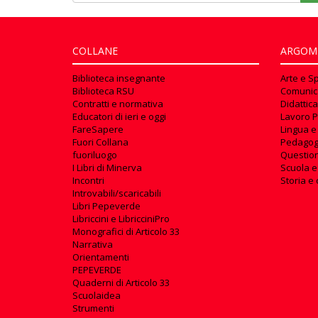
COLLANE
ARGOM
Biblioteca insegnante
Arte e S
Biblioteca RSU
Comunic
Contratti e normativa
Didattica
Educatori di ieri e oggi
Lavoro P
FareSapere
Lingua e
Fuori Collana
Pedagog
fuoriluogo
Questioni
I Libri di Minerva
Scuola e
Incontri
Storia e 
Introvabili/scaricabili
Libri Pepeverde
Libriccini e LibricciniPro
Monografici di Articolo 33
Narrativa
Orientamenti
PEPEVERDE
Quaderni di Articolo 33
Scuolaidea
Strumenti