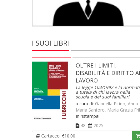
I SUOI LIBRI
OLTRE I LIMITI.
DISABILITÀ E DIRITTO A
LAVORO
La legge 104/1992 e la normat
a tutela di chi lavora nella
scuola e dei suoi familiari
a cura di:
Gabriella Pitino
,
Anna
Maria Santoro
,
Maria Grazia Fril
In ristampa!
48
2025
Cartaceo: €10.00