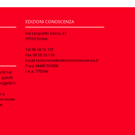
EDIZIONI CONOSCENZA
Via Leopoldo Serra, 37
00153 Roma
Tel
06 58.13.173
Fax
06 58.13.118
Email
redazione@edizioniconoscenza.it
P.iva 04445701008
r.e.a. 779346
nti sul
e quindi
oggetti o
o a
in modo
e.