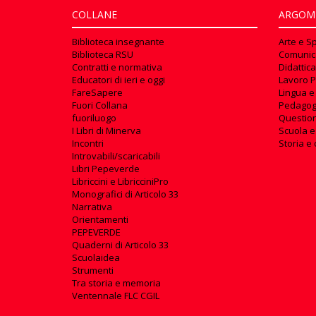
COLLANE
ARGOM
Biblioteca insegnante
Arte e S
Biblioteca RSU
Comunic
Contratti e normativa
Didattica
Educatori di ieri e oggi
Lavoro P
FareSapere
Lingua e
Fuori Collana
Pedagog
fuoriluogo
Questioni
I Libri di Minerva
Scuola e
Incontri
Storia e 
Introvabili/scaricabili
Libri Pepeverde
Libriccini e LibricciniPro
Monografici di Articolo 33
Narrativa
Orientamenti
PEPEVERDE
Quaderni di Articolo 33
Scuolaidea
Strumenti
Tra storia e memoria
Ventennale FLC CGIL