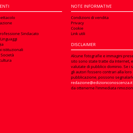
ENTI
NOTE INFORMATIVE
pettacolo
Condizioni di vendita
azione
Privacy
Cookie
rofessione Sindacato
Link utili
 Linguaggi
ia
DISCLAIMER
 istituzionali
 Società
Alcune fotografie e immagini prese
cultura
sito sono state tratte da Internet, 
valutate di pubblico dominio. Se i s
gli autori fossero contrari alla loro
pubblicazione, possono segnalarl
redazione@edizioniconoscenza.it
da ottenerne l'immediata rimozion