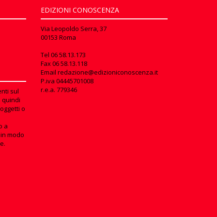
EDIZIONI CONOSCENZA
Via Leopoldo Serra, 37
00153 Roma
Tel
06 58.13.173
Fax
06 58.13.118
Email
redazione@edizioniconoscenza.it
P.iva 04445701008
r.e.a. 779346
nti sul
e quindi
oggetti o
o a
in modo
e.