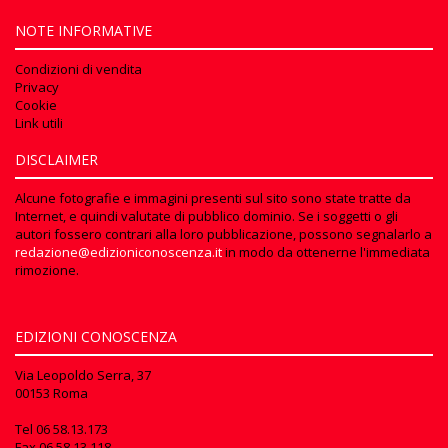
NOTE INFORMATIVE
Condizioni di vendita
Privacy
Cookie
Link utili
DISCLAIMER
Alcune fotografie e immagini presenti sul sito sono state tratte da
Internet, e quindi valutate di pubblico dominio. Se i soggetti o gli
autori fossero contrari alla loro pubblicazione, possono segnalarlo a
redazione@edizioniconoscenza.it
in modo da ottenerne l'immediata
rimozione.
EDIZIONI CONOSCENZA
Via Leopoldo Serra, 37
00153 Roma
Tel
06 58.13.173
Fax
06 58.13.118