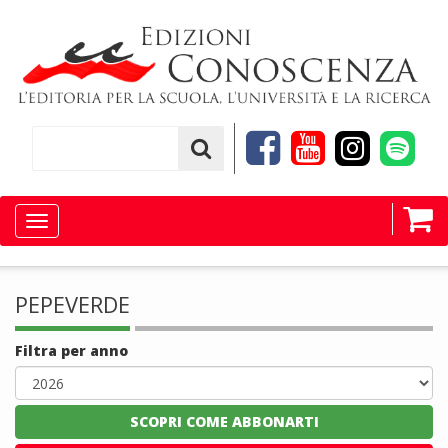
Toggle
navigation
PEPEVERDE
Filtra per anno
SCOPRI COME ABBONARTI