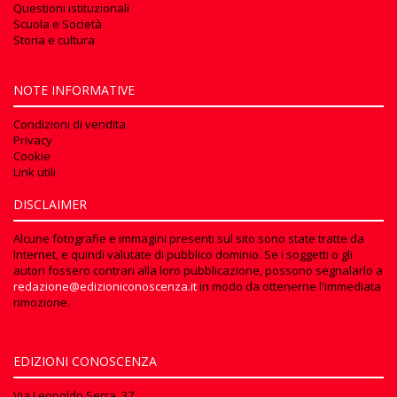
Questioni istituzionali
Scuola e Società
Storia e cultura
NOTE INFORMATIVE
Condizioni di vendita
Privacy
Cookie
Link utili
DISCLAIMER
Alcune fotografie e immagini presenti sul sito sono state tratte da
Internet, e quindi valutate di pubblico dominio. Se i soggetti o gli
autori fossero contrari alla loro pubblicazione, possono segnalarlo a
redazione@edizioniconoscenza.it
in modo da ottenerne l'immediata
rimozione.
EDIZIONI CONOSCENZA
Via Leopoldo Serra, 37