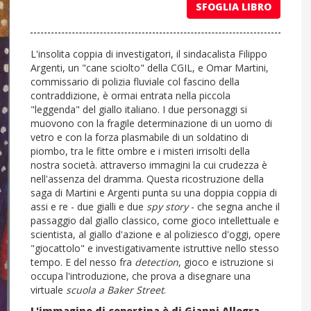
SFOGLIA LIBRO
L'insolita coppia di investigatori, il sindacalista Filippo
Argenti, un "cane sciolto" della CGIL, e Omar Martini,
commissario di polizia fluviale col fascino della
contraddizione, è ormai entrata nella piccola
"leggenda" del giallo italiano. I due personaggi si
muovono con la fragile determinazione di un uomo di
vetro e con la forza plasmabile di un soldatino di
piombo, tra le fitte ombre e i misteri irrisolti della
nostra società. attraverso immagini la cui crudezza è
nell'assenza del dramma. Questa ricostruzione della
saga di Martini e Argenti punta su una doppia coppia di
assi e re - due gialli e due
spy story
- che segna anche il
passaggio dal giallo classico, come gioco intellettuale e
scientista, al giallo d'azione e al poliziesco d'oggi, opere
"giocattolo" e investigativamente istruttive nello stesso
tempo. E del nesso fra
detection
, gioco e istruzione si
occupa l'introduzione, che prova a disegnare una
virtuale
scuola a Baker Street
.
L'immagine di copertina è di Gianni Allegra