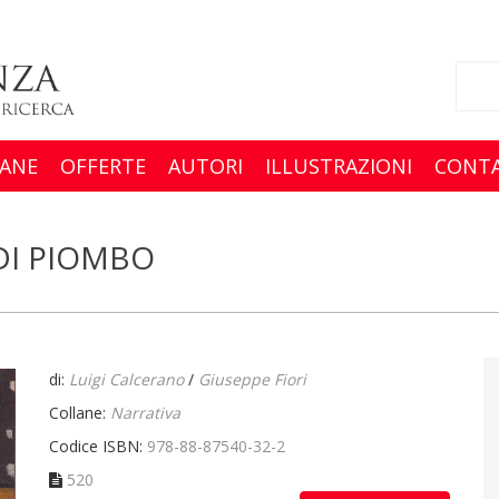
ANE
OFFERTE
AUTORI
ILLUSTRAZIONI
CONTA
DI PIOMBO
di:
Luigi Calcerano
/
Giuseppe Fiori
Collane:
Narrativa
Codice ISBN:
978-88-87540-32-2
520