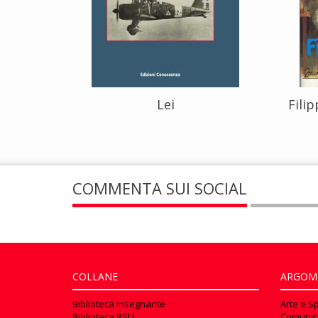
Lei
Fili
COMMENTA SUI SOCIAL
COLLANE
ARGOM
Biblioteca insegnante
Arte e S
Biblioteca RSU
Comunic