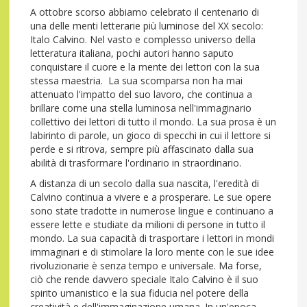
A ottobre scorso abbiamo celebrato il centenario di
una delle menti letterarie più luminose del XX secolo:
Italo Calvino. Nel vasto e complesso universo della
letteratura italiana, pochi autori hanno saputo
conquistare il cuore e la mente dei lettori con la sua
stessa maestria. La sua scomparsa non ha mai
attenuato l'impatto del suo lavoro, che continua a
brillare come una stella luminosa nell'immaginario
collettivo dei lettori di tutto il mondo. La sua prosa è un
labirinto di parole, un gioco di specchi in cui il lettore si
perde e si ritrova, sempre più affascinato dalla sua
abilità di trasformare l'ordinario in straordinario.
A distanza di un secolo dalla sua nascita, l'eredità di
Calvino continua a vivere e a prosperare. Le sue opere
sono state tradotte in numerose lingue e continuano a
essere lette e studiate da milioni di persone in tutto il
mondo. La sua capacità di trasportare i lettori in mondi
immaginari e di stimolare la loro mente con le sue idee
rivoluzionarie è senza tempo e universale. Ma forse,
ciò che rende davvero speciale Italo Calvino è il suo
spirito umanistico e la sua fiducia nel potere della
creatività e dell'immaginazione umana. In un'epoca