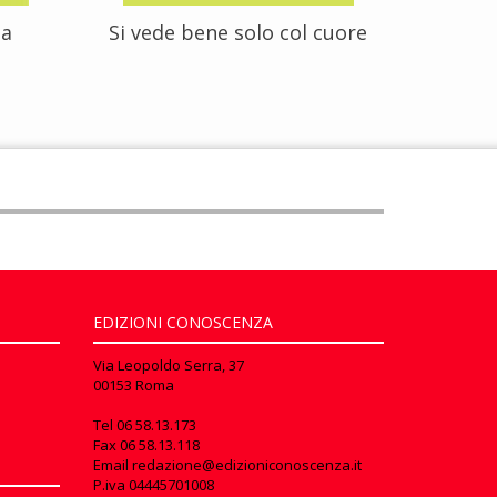
za
Si vede bene solo col cuore
EDIZIONI CONOSCENZA
Via Leopoldo Serra, 37
00153 Roma
Tel
06 58.13.173
Fax
06 58.13.118
Email
redazione@edizioniconoscenza.it
P.iva 04445701008