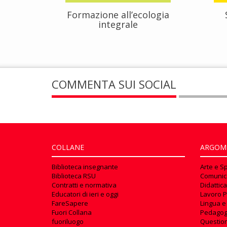
Formazione all’ecologia
integrale
COMMENTA SUI SOCIAL
COLLANE
ARGOM
Biblioteca insegnante
Arte e S
Biblioteca RSU
Comunic
Contratti e normativa
Didattica
Educatori di ieri e oggi
Lavoro P
FareSapere
Lingua e
Fuori Collana
Pedagog
fuoriluogo
Questioni