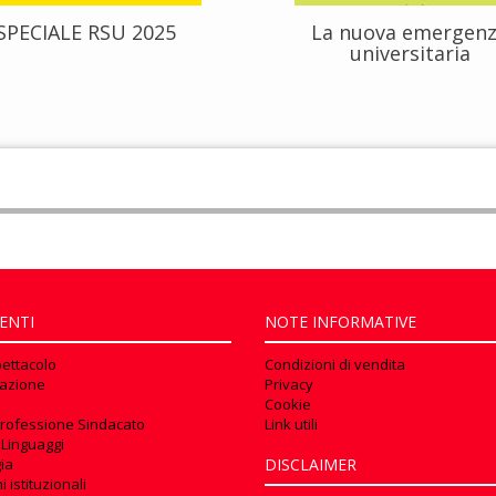
SPECIALE RSU 2025
La nuova emergen
universitaria
ENTI
NOTE INFORMATIVE
pettacolo
Condizioni di vendita
azione
Privacy
Cookie
rofessione Sindacato
Link utili
 Linguaggi
ia
DISCLAIMER
 istituzionali