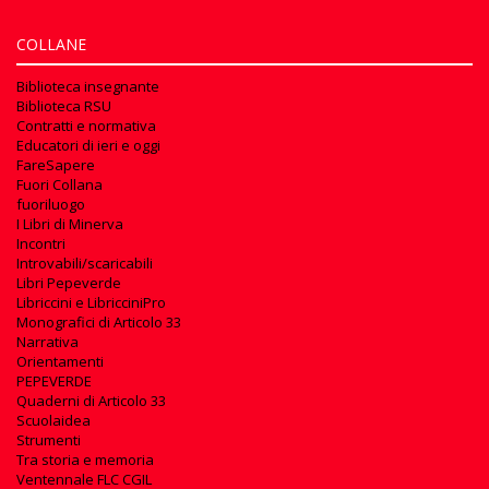
COLLANE
Biblioteca insegnante
Biblioteca RSU
Contratti e normativa
Educatori di ieri e oggi
FareSapere
Fuori Collana
fuoriluogo
I Libri di Minerva
Incontri
Introvabili/scaricabili
Libri Pepeverde
Libriccini e LibricciniPro
Monografici di Articolo 33
Narrativa
Orientamenti
PEPEVERDE
Quaderni di Articolo 33
Scuolaidea
Strumenti
Tra storia e memoria
Ventennale FLC CGIL