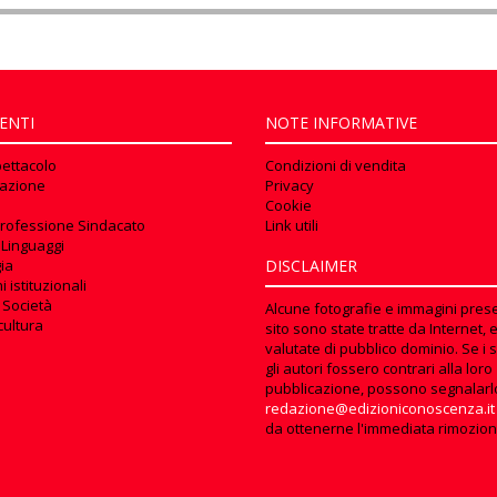
ENTI
NOTE INFORMATIVE
pettacolo
Condizioni di vendita
azione
Privacy
Cookie
rofessione Sindacato
Link utili
 Linguaggi
ia
DISCLAIMER
 istituzionali
 Società
Alcune fotografie e immagini prese
cultura
sito sono state tratte da Internet, 
valutate di pubblico dominio. Se i s
gli autori fossero contrari alla loro
pubblicazione, possono segnalarl
redazione@edizioniconoscenza.it
da ottenerne l'immediata rimozion