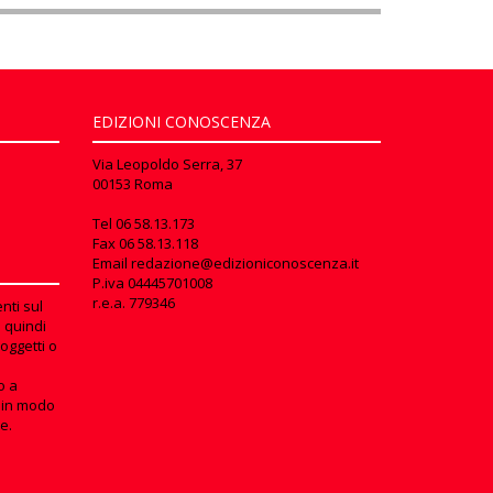
EDIZIONI CONOSCENZA
Via Leopoldo Serra, 37
00153 Roma
Tel
06 58.13.173
Fax
06 58.13.118
Email
redazione@edizioniconoscenza.it
P.iva 04445701008
r.e.a. 779346
nti sul
e quindi
oggetti o
o a
in modo
e.