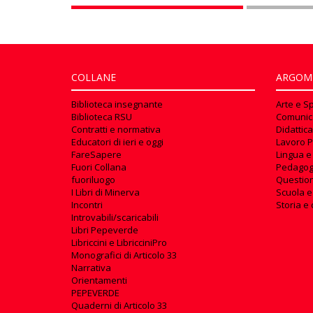
COLLANE
ARGOM
Biblioteca insegnante
Arte e S
Biblioteca RSU
Comunic
Contratti e normativa
Didattica
Educatori di ieri e oggi
Lavoro P
FareSapere
Lingua e
Fuori Collana
Pedagog
fuoriluogo
Questioni
I Libri di Minerva
Scuola e
Incontri
Storia e 
Introvabili/scaricabili
Libri Pepeverde
Libriccini e LibricciniPro
Monografici di Articolo 33
Narrativa
Orientamenti
PEPEVERDE
Quaderni di Articolo 33