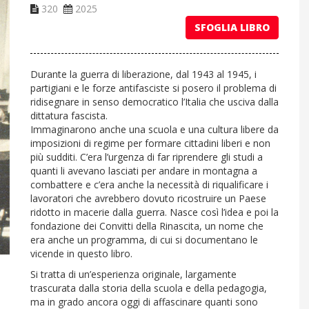
320
2025
SFOGLIA LIBRO
Durante la guerra di liberazione, dal 1943 al 1945, i
partigiani e le forze antifasciste si posero il problema di
ridisegnare in senso democratico l’Italia che usciva dalla
dittatura fascista.
Immaginarono anche una scuola e una cultura libere da
imposizioni di regime per formare cittadini liberi e non
più sudditi. C’era l’urgenza di far riprendere gli studi a
quanti li avevano lasciati per andare in montagna a
combattere e c’era anche la necessità di riqualificare i
lavoratori che avrebbero dovuto ricostruire un Paese
ridotto in macerie dalla guerra. Nasce così l’idea e poi la
fondazione dei Convitti della Rinascita, un nome che
era anche un programma, di cui si documentano le
vicende in questo libro.
Si tratta di un’esperienza originale, largamente
trascurata dalla storia della scuola e della pedagogia,
ma in grado ancora oggi di affascinare quanti sono